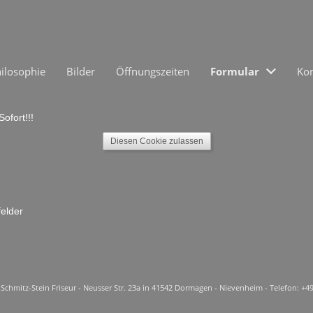
ilosophie
Bilder
Öffnungszeiten
Formular
Kon
fort!!!
Diesen Cookie zulassen
felder
chmitz-Stein Friseur - Neusser Str. 23a in 41542 Dormagen - Nievenheim - Telefon: +49 