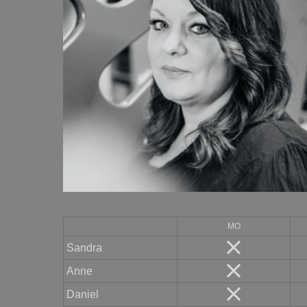
MO
Sandra
Anne
Daniel