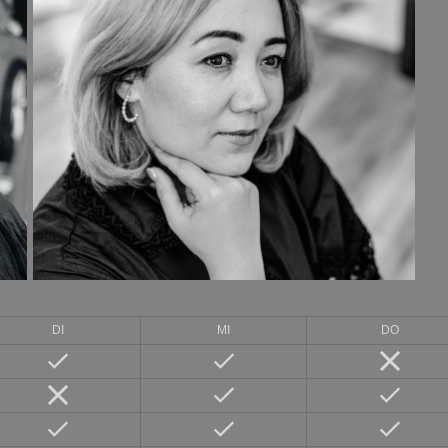
DI
MI
DO